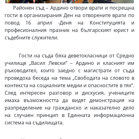
Районен съд – Ардино отвори врати и посрещна
гости в организирания Ден на отворените врати по
повод 16 април -Деня на Конституцията и
професионалния празник на българският юрист и
съдебните служители.
Гости на съда бяха деветокласници от Средно
училище „Васил Левски“ – Ардино и класният им
ръководител, които заедно с магистрати от съда
проведоха беседа на тема „Свободата на словото в
контекста на социалните медии и опасностите в тях“.
След интересен разговор и дискусия, учениците
имаха възможността да видят демонстрация на
разпределение на гражданско и наказателно дело
на случаен принцип в Единната информационна
система на съдилищата.