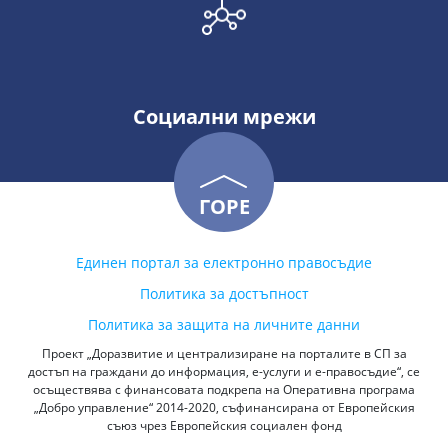
Социални мрежи
ГОРЕ
Единен портал за електронно правосъдие
Политика за достъпност
Политика за защита на личните данни
Проект „Доразвитие и централизиране на порталите в СП за
достъп на граждани до информация, е-услуги и е-правосъдие“, се
осъществява с финансовата подкрепа на Оперативна програма
„Добро управление“ 2014-2020, съфинансирана от Европейския
съюз чрез Европейския социален фонд