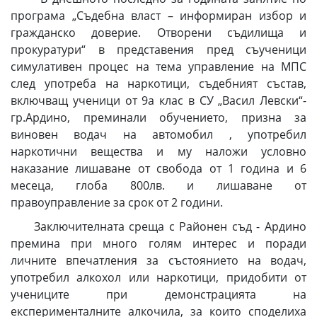
програма „Съдебна власт – информиран избор и
гражданско доверие. Отворени съдилища и
прокуратури“ в представения пред съученици
симулативен процес на тема управление на МПС
след употреба на наркотици, съдебният състав,
включващ ученици от 9а клас в СУ „Васил Левски“-
гр.Ардино, преминали обучението, призна за
виновен водач на автомобил , употребил
наркотични вещества и му наложи условно
наказание лишаване от свобода от 1 година и 6
месеца, глоба 800лв. и лишаване от
правоуправление за срок от 2 години.
Заключителната среща с Районен съд - Ардино
премина при много голям интерес и поради
личните впечатления за състоянието на водач,
употребил алкохол или наркотици, придобити от
учениците при демонстрацията на
експерименталните алкочила, за които споделиха