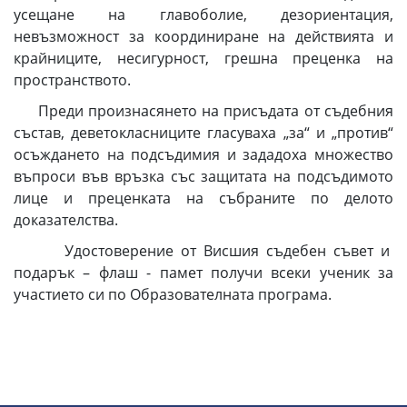
усещане на главоболие, дезориентация,
невъзможност за координиране на действията и
крайниците, несигурност, грешна преценка на
пространството.
Преди произнасянето на присъдата от съдебния
състав, деветокласниците гласуваха „за“ и „против“
осъждането на подсъдимия и зададоха множество
въпроси във връзка със защитата на подсъдимото
лице и преценката на събраните по делото
доказателства.
Удостоверение от Висшия съдебен съвет и
подарък – флаш - памет получи всеки ученик за
участието си по Образователната програма.