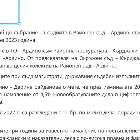
бщо събрание на съдиите в Районен съд – Ардино, сви
ез 2023 година.
в ТО – Ардино към Районна прокуратура – Кърджали - 
У –Ардино. От председателя на Окръжен съд – Кърдж
н до целия колектив на Районен съд – Ардино.
е при съда магистрати, държавния съдебен изпълнител
 – Дарина Байданова отчете, че през изминалата 202
о намаление от 4,5% Новообразуваните дела в цифрово 
а.
2022 г. са разгледани с 11 бр. по-малко дела, поради
 три години за известно намаление на постъплението
раждански и наказателни дела с по-висока правна и фак