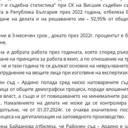
ст и съдебна статистика” при СК на Висшия съдебен съ
та в Република България през 2022 година, отбеляза 
ждане на делата и на решаването им – 92,95% от общи
 3-месечен срок , докато през 2022г. процентът е б
ане.
 добрата работа през годината, което според ръков
ане на принципа за работа в екип, а по отношение на т
, че и тази година те се дължат основно на невръчването
затруднение на вещите лица при изготвяне на експертизи
съд – Ардино попада сред ниско натоварените съди
дица от общите демографски процеси, поради влошените
ата власт, а също и от повишаването на минималните р
о. Намалението на делата не може да се контролира
 допълни, че от 01.07.2024г. се очаква значително по
роцеса на дигитализация на заповедното производство.
 Байданова отбеляза, че Районен съд – Ардино е за