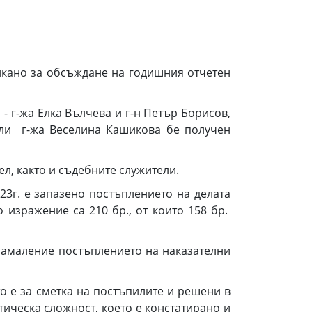
кано за обсъждане на годишния отчетен
г-жа Елка Вълчева и г-н Петър Борисов,
али г-жа Веселина Кашикова бе получен
, както и съдебните служители.
3г. е запазено постъплението на делата
изражение са 210 бр., от които 158 бр.
 намаление постъплението на наказателни
 е за сметка на постъпилите и решени в
тическа сложност, което е констатирано и