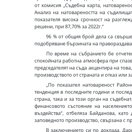
от комисия „Съдебна карта, натоварено
Анализ на натовареността на съдилища
показателя висока срочност на разгле
решени, при 87,70% за 2022г.“
96 % от общия брой дела са свършени в
подобряване бързината на правораздав
По време на събранието бе отчетена и
спокойната работна атмосфера при спазв
председателят на съда акцентира на това
производството от страната и отказ или 
„По показател натовареност Районен 
тенденция в последните години и после
страна, така и за този орган на съдебн
финансовото състояние на населениет
въздейства“, отбеляза Байданова, като
заповедното производство, свързана с п
В заключението си по доклада, Дарина