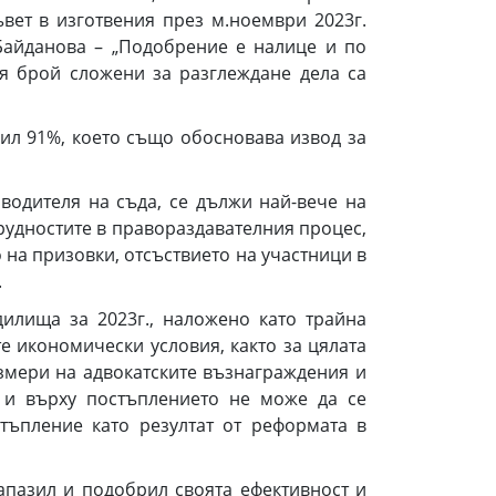
вет в изготвения през м.ноември 2023г.
Байданова – „Подобрение е налице и по
я брой сложени за разглеждане дела са
ил 91%, което също обосновава извод за
одителя на съда, се дължи най-вече на
рудностите в правораздавателния процес,
 на призовки, отсъствието на участници в
.
лища за 2023г., наложено като трайна
 икономически условия, както за цялата
азмери на адвокатските възнаграждения и
 и върху постъплението не може да се
стъпление като резултат от реформата в
пазил и подобрил своята ефективност и