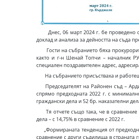
Днес, 06 март 2024 г. бе проведено о
доклад и анализа за дейността на съда пр
Гости на събранието бяха прокурорите 
както и г-н Шенай Топчи – началник Р
специален поздравителен адрес, адресира
На събранието присъстваха и работещит
Председателят на Районен съд – Ардино
спрямо предходната 2022 г. с минималн
граждански дела и 52 бр. наказателни дел
Тя отчете също така, че в сравнение с 
дела – с 14,75% в сравнение с 2022 г.
„Формираната тенденция от предходните
сравнение с други съдилища в страната г